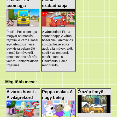
csomagja
szabadnapja
Postás Peti csomagja -
A város hősei-Fiona
magyar animációs
szabadnapja A város
rajzfilm. A Város Hősei
hősei című animációs
egy televíziós mese
sorozat főszereplői
egy kisvárosban élő
azok a járművek, akik
mentő járművekről,
segítik az emberek
ahol mindenkiből hős
életét: Fiona, a
válhat. Fantasztikusan
tűzoltóautó, Pali a
izgalmas...
rendőrautó,...
Még több mese:
A város hősei -
Peppa malac- A
Ó szép fenyő
A világrekord
nagy beteg