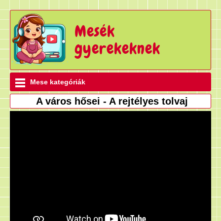
Mesék
gyerekeknek
Mese kategóriák
A város hősei - A rejtélyes tolvaj