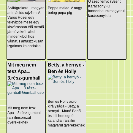
Ó szép fenyő (Szent
Karácsony) O
A világrekord - magyar
Peppa malac- A nagy
tannenbaum magyarul
animációs rajzfilm. A
beteg pepa pig
karácsonyi dal
Város Hősei egy
televíziós mese egy
kisvárosban élő mentő
járművekről, ahol
mindenkiből hős
válhat. Fantasztikusan
izgalmas kalandok a...
Mit meg nem
Betty, a hernyó -
tesz Apa...
Ben és Holly
3.rész-gumball
Ben és Holly apró
királysága - Betty, a
Mit meg nem tesz
hernyó - Manó Benő
Apa... 3.rész-gumball-
és Lili hercegnő
rajzfilmsorozat
kalandjai rajzfilm
gyerekeknek
magyarul gyerekeknek