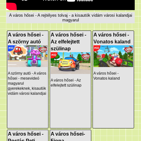
A város hősei - A rejtélyes tolvaj - a kisautók vidám városi kalandjai
magyarul
A város hősei -
A város hősei -
A város hősei -
A szörny autó
Az elfelejtett
Vonatos kaland
szülinap
A szörny autó - A város
A város hősei -
hősei - mesevideó
Vonatos kaland
A város hősei - Az
magyarul
elfelejtett szülinap
gyerekeknek, kisautók
vidám városi kalandjai
A város hősei -
A város hősei-
Postás Peti
Fiona