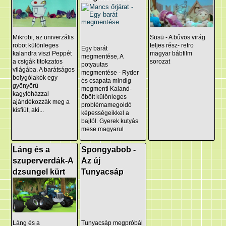
Mikrobi, az univerzális
Süsü - A bűvös virág
robot különleges
teljes rész- retro
Egy barát
kalandra viszi Peppét
magyar bábfilm
megmentése, A
a csigák titokzatos
sorozat
potyautas
világába. A barátságos
megmentése - Ryder
bolygólakók egy
és csapata mindig
gyönyörű
megmenti Kaland-
kagylóházzal
öbölt különleges
ajándékozzák meg a
problémamegoldó
kisfiút, aki...
képességeikkel a
bajtól. Gyerek kutyás
mese magyarul
Láng és a
Spongyabob -
szuperverdák-A
Az új
dzsungel kürt
Tunyacsáp
Láng és a
Tunyacsáp megpróbál