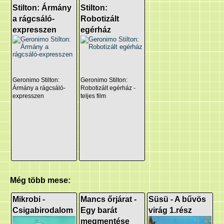
Stilton: Ármány
Stilton:
a rágcsáló-
Robotizált
expresszen
egérház
Geronimo Stilton:
Geronimo Stilton:
Ármány a rágcsáló-
Robotizált egérház -
expresszen
teljes film
Még több mese:
Mikrobi -
Mancs őrjárat -
Süsü - A bűvös
Csigabirodalom
Egy barát
virág 1.rész
megmentése