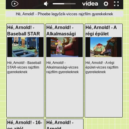
Hé, Arnold! - Phoebe legyőzik-vicces rajzfilm gyerekeknek
Hé, Arnold! -
Hé, Arnold! -
Hé, Arnold! - A
Baseball STAR
Alkalmassági
régi épület
Hé, Arnold! - Baseball
Hé, Arnold! -
Hé, Arnold! - A régi
STAR-vicces rajzfilm
Alkalmassági-vicces
épület-vicces rajzfilm
gyerekeknek
rajzfilm gyerekeknek
gyerekeknek
Hé, Arnold! - 16-
Hé, Arnold! -
os ajtó!
Arnold