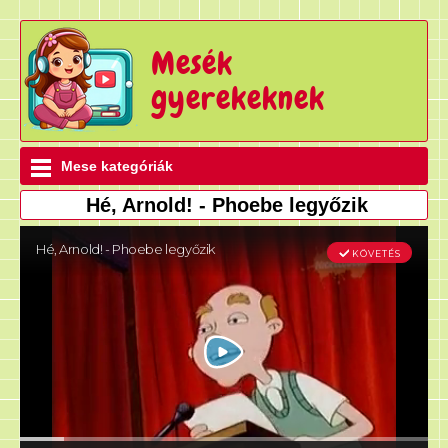
Mesék
gyerekeknek
Mese kategóriák
Hé, Arnold! - Phoebe legyőzik