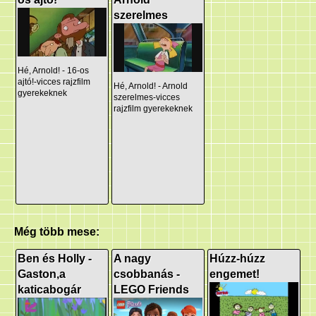
szerelmes
Hé, Arnold! - 16-os
ajtó!-vicces rajzfilm
Hé, Arnold! - Arnold
gyerekeknek
szerelmes-vicces
rajzfilm gyerekeknek
Még több mese:
Ben és Holly -
A nagy
Húzz-húzz
Gaston,a
csobbanás -
engemet!
katicabogár
LEGO Friends