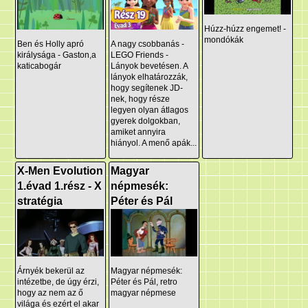
Húzz-húzz engemet! -
mondókák
Ben és Holly apró
A nagy csobbanás -
királysága - Gaston,a
LEGO Friends -
katicabogár
Lányok bevetésen. A
lányok elhatározzák,
hogy segítenek JD-
nek, hogy része
legyen olyan átlagos
gyerek dolgokban,
amiket annyira
hiányol. A menő apák...
X-Men Evolution
Magyar
1.évad 1.rész - X
népmesék:
stratégia
Péter és Pál
Árnyék bekerül az
Magyar népmesék:
intézetbe, de úgy érzi,
Péter és Pál, retro
hogy az nem az ő
magyar népmese
világa és ezért el akar