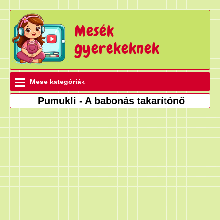
Mesék
gyerekeknek
Mese kategóriák
Pumukli - A babonás takarítónő