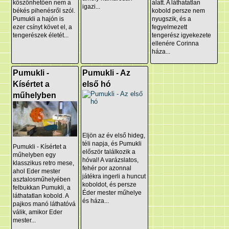
köszönhetően nem a
alatt. A láthatatlan
igazi...
békés pihenésről szól.
kobold persze nem
Pumukli a hajón is
nyugszik, és a
ezer csínyt követ el, a
fegyelmezett
tengerészek életét...
tengerész igyekezete
ellenére Corinna
háza...
Pumukli -
Pumukli - Az
Kísértet a
első hó
műhelyben
Eljön az év első hideg,
téli napja, és Pumukli
Pumukli - Kísértet a
először találkozik a
műhelyben egy
hóval! A varázslatos,
klasszikus retro mese,
fehér por azonnal
ahol Eder mester
játékra ingerli a huncut
asztalosműhelyében
koboldot, és persze
felbukkan Pumukli, a
Éder mester műhelye
láthatatlan kobold. A
és háza...
pajkos manó láthatóvá
válik, amikor Eder
mester...