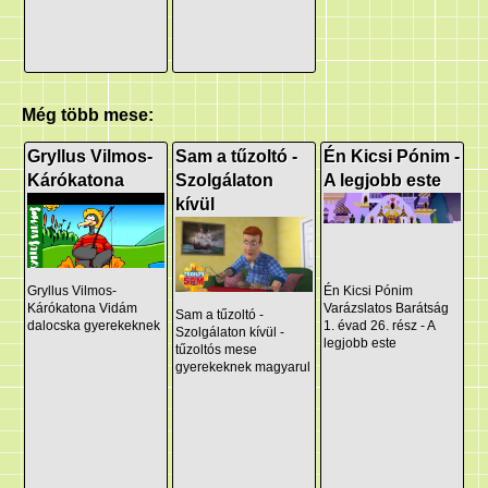
Még több mese:
Gryllus Vilmos-
Sam a tűzoltó -
Én Kicsi Pónim -
Kárókatona
Szolgálaton
A legjobb este
kívül
Gryllus Vilmos-
Én Kicsi Pónim
Kárókatona Vidám
Varázslatos Barátság
Sam a tűzoltó -
dalocska gyerekeknek
1. évad 26. rész - A
Szolgálaton kívül -
legjobb este
tűzoltós mese
gyerekeknek magyarul