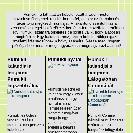
Pumukli, a láthatatlan kobold, ezúttal Éder mester
asztalosműhelyének rendjét borítja fel, amikor az új, babonás
takarítónő megkezdi munkáját. A takarítónő szentül hisz a
szerencsétlenséget hozó előjelekben és a természetfeletti erőkben,
így Pumukli számára tökéletes célponttá válik, hogy alaposan
megtréfálja. Egy kalandos rész, ahol a kobold trükkjei igazi
szellemjárásnak tűnnek a hölgy számára. Nézze meg, hogyan
próbálja Éder mester megmagyarázni a megmagyarázhatatlant!
Pumukli
Pumukli nyaral
Pumukli
kalandjai a
kalandjai a
tengeren -
tengeren -
Pumukli
Látogatóban
legszebb álma
Corinnánál
Pumukli melegre és
kalandra vágyik, ezért
elhatározza, hogy
nyaralni megy.
Természetesen Éder
mestert is magával
Pumukli és Odessi
Pumukli Corinna
rángatja egy
tengeri utazásra
néninél tesz látogatást,
vadkempingezés
indulnak, ami persze a
ezúttal Odessi
erejéig a tópartra,
koboldnak
tengerész felügyelete
amely hamarosan