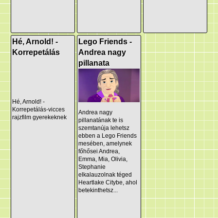
Hé, Arnold! -
Lego Friends -
Korrepetálás
Andrea nagy
pillanata
Hé, Arnold! -
Korrepetálás-vicces
Andrea nagy
rajzfilm gyerekeknek
pillanatának te is
szemtanúja lehetsz
ebben a Lego Friends
mesében, amelynek
főhősei Andrea,
Emma, Mia, Olivia,
Stephanie
elkalauzolnak téged
Heartlake Citybe, ahol
betekinthetsz...