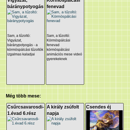
Vigyázat,
Körmöspálcási
báránypotyogás
fenevad
Sam, a tűzoltó:
Sam, a tűzoltó:
Vigyázat,
Körmöspálcási
báránypotyogás - a
fenevad
körmöspálcási tűzoltók
körmöspálcási
izgalmas kaladjai
animációs mese videó
gyerekeknek
Még több mese:
Csűrcsavarosdi-
A király zsúfolt
Csendes éj
1.évad 6.rész
napja