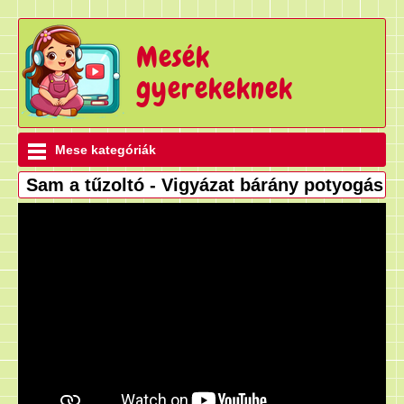
Mesék
gyerekeknek
Mese kategóriák
Sam a tűzoltó - Vigyázat bárány potyogás