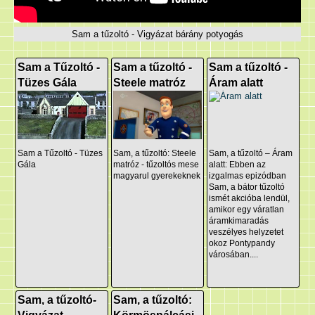
Sam a tűzoltó - Vigyázat bárány potyogás
Sam a Tűzoltó -
Sam a tűzoltó -
Sam a tűzoltó -
Tüzes Gála
Steele matróz
Áram alatt
Sam a Tűzoltó - Tüzes
Sam, a tűzoltó: Steele
Sam, a tűzoltó – Áram
Gála
matróz - tűzoltós mese
alatt: Ebben az
magyarul gyerekeknek
izgalmas epizódban
Sam, a bátor tűzoltó
ismét akcióba lendül,
amikor egy váratlan
áramkimaradás
veszélyes helyzetet
okoz Pontypandy
városában....
Sam, a tűzoltó-
Sam, a tűzoltó: