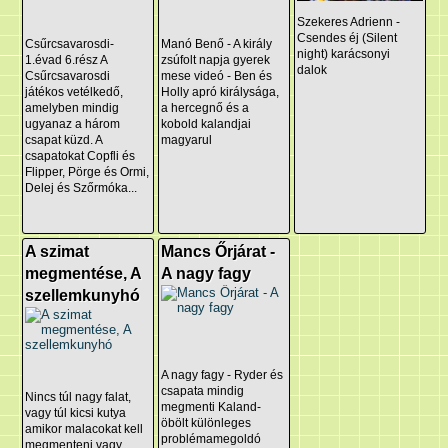
Szekeres Adrienn -
Csendes éj (Silent
Csűrcsavarosdi-
Manó Benő - A király
night) karácsonyi
1.évad 6.rész A
zsúfolt napja gyerek
dalok
Csűrcsavarosdi
mese videó - Ben és
játékos vetélkedő,
Holly apró királysága,
amelyben mindig
a hercegnő és a
ugyanaz a három
kobold kalandjai
csapat küzd. A
magyarul
csapatokat Copfli és
Flipper, Pörge és Ormi,
Delej és Szőrmóka...
A szimat
Mancs Őrjárat -
megmentése, A
A nagy fagy
szellemkunyhó
A nagy fagy - Ryder és
csapata mindig
Nincs túl nagy falat,
megmenti Kaland-
vagy túl kicsi kutya
öbölt különleges
amikor malacokat kell
problémamegoldó
megmenteni vagy