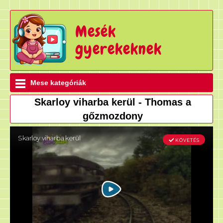
Mesék
gyerekeknek
Mese kategóriák
Skarloy viharba kerül - Thomas a
gőzmozdony