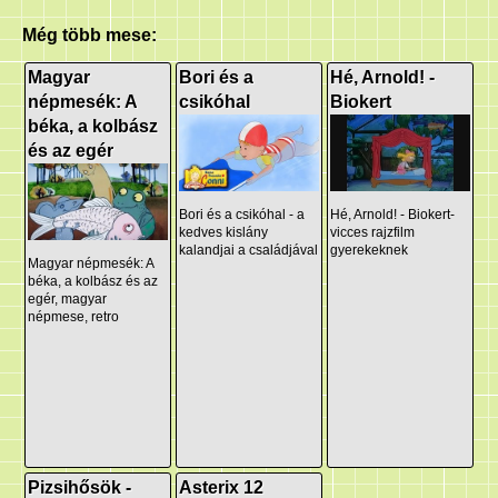
Még több mese:
Magyar
Bori és a
Hé, Arnold! -
népmesék: A
csikóhal
Biokert
béka, a kolbász
és az egér
Bori és a csikóhal - a
Hé, Arnold! - Biokert-
kedves kislány
vicces rajzfilm
kalandjai a családjával
gyerekeknek
Magyar népmesék: A
béka, a kolbász és az
egér, magyar
népmese, retro
Pizsihősök -
Asterix 12