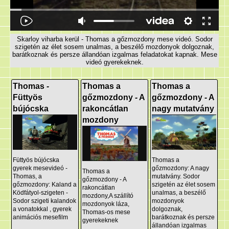
Skarloy viharba kerül - Thomas a gőzmozdony mese videó. Sodor
szigetén az élet sosem unalmas, a beszélő mozdonyok dolgoznak,
barátkoznak és persze állandóan izgalmas feladatokat kapnak. Mese
videó gyerekeknek.
Thomas -
Thomas a
Thomas a
Füttyös
gőzmozdony - A
gőzmozdony - A
bújócska
rakoncátlan
nagy mutatvány
mozdony
Füttyös bújócska
Thomas a
gyerek mesevideó -
gőzmozdony: A nagy
Thomas a
Thomas, a
mutatvány. Sodor
gőzmozdony - A
gőzmozdony: Kaland a
szigetén az élet sosem
rakoncátlan
Ködfátyol-szigeten -
unalmas, a beszélő
mozdony,A szállító
Sodor szigeti kalandok
mozdonyok
mozdonyok láza,
a vonatokkal , gyerek
dolgoznak,
Thomas-os mese
animációs mesefilm
barátkoznak és persze
gyerekeknek
állandóan izgalmas