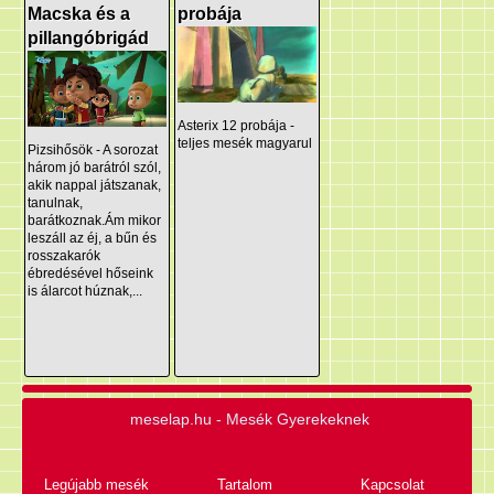
Macska és a
probája
pillangóbrigád
Asterix 12 probája -
teljes mesék magyarul
Pizsihősök - A sorozat
három jó barátról szól,
akik nappal játszanak,
tanulnak,
barátkoznak.Ám mikor
leszáll az éj, a bűn és
rosszakarók
ébredésével hőseink
is álarcot húznak,...
meselap.hu - Mesék Gyerekeknek
Legújabb mesék
Tartalom
Kapcsolat