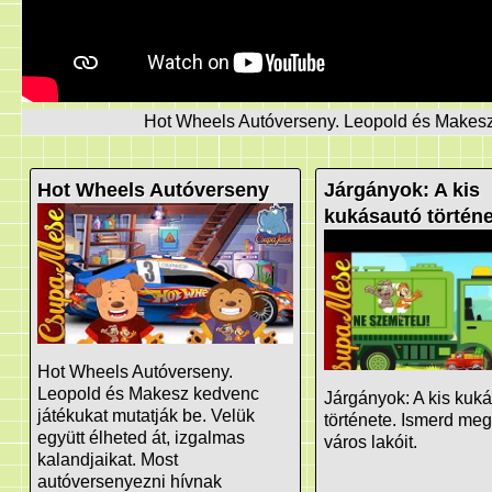
Hot Wheels Autóverseny. Leopold és Makesz k
Hot Wheels Autóverseny
Járgányok: A kis
kukásautó történe
Hot Wheels Autóverseny.
Leopold és Makesz kedvenc
Járgányok: A kis kuk
játékukat mutatják be. Velük
története. Ismerd meg
együtt élheted át, izgalmas
város lakóit.
kalandjaikat. Most
autóversenyezni hívnak