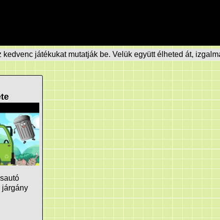
edvenc játékukat mutatják be. Velük együtt élheted át, izgalm
te
ásautó
 járgány