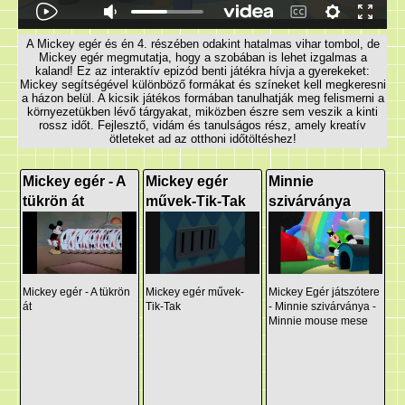
A Mickey egér és én 4. részében odakint hatalmas vihar tombol, de
Mickey egér megmutatja, hogy a szobában is lehet izgalmas a
kaland! Ez az interaktív epizód benti játékra hívja a gyerekeket:
Mickey segítségével különböző formákat és színeket kell megkeresni
a házon belül. A kicsik játékos formában tanulhatják meg felismerni a
környezetükben lévő tárgyakat, miközben észre sem veszik a kinti
rossz időt. Fejlesztő, vidám és tanulságos rész, amely kreatív
ötleteket ad az otthoni időtöltéshez!
Mickey egér - A
Mickey egér
Minnie
tükrön át
művek-Tik-Tak
szivárványa
Mickey egér - A tükrön
Mickey egér művek-
Mickey Egér játszótere
át
Tik-Tak
- Minnie szivárványa -
Minnie mouse mese