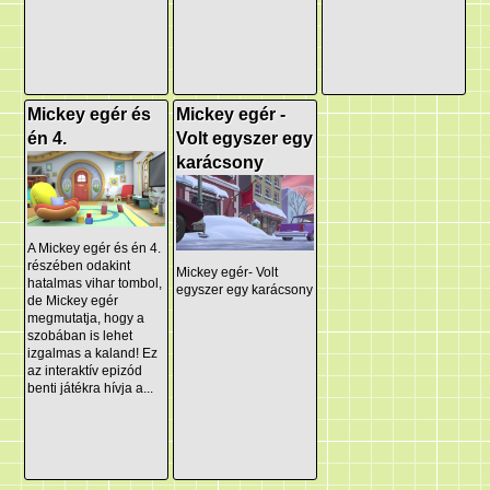
Mickey egér és
Mickey egér -
én 4.
Volt egyszer egy
karácsony
A Mickey egér és én 4.
részében odakint
Mickey egér- Volt
hatalmas vihar tombol,
egyszer egy karácsony
de Mickey egér
megmutatja, hogy a
szobában is lehet
izgalmas a kaland! Ez
az interaktív epizód
benti játékra hívja a...