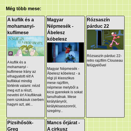
Még több mese:
A kuflik és a
Magyar
Rózsaszín
mohamanyi-
Népmesék -
párduc 22
kuflimese
Ábelesz
kóbelesz
Rózsaszín párduc 22-
retro rajzfilm Clouseau
A kuflik és a
felügyelővel
mohamanyi -
Magyar Népmesék -
kuflimese Irány az
Ábelesz kóbelesz - a
elhagyatott rét! A
régi jó klasszikus
kuflikkal mindig
mese rajzfilm,
történik valami: nézd
népmese melyből a
meg ezt a részt,
kicsi gyerekek is sokat
nevetni ér! A kufliknak
tanulhatnak. Mese
nem szokásuk cserben
királylányról,
hagyni azt, aki...
királykisasszonról,
szegény...
Pizsihősök-
Mancs őrjárat -
Greg
A cirkusz