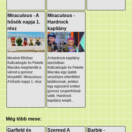
Miraculous - A
Miraculous -
hősök napja 1.
Hardrock
rész
kapitány
Mesénk főhősei
A Hardrock kapitány
Katicabogár és Fekete
epizódban
Macska megmentik a
Katicabogár és Fekete
várost a gonosz
Macska egy újabb
lényektől. Miraculous -
veszélyes ellenféllel
A hősök napja 1. rész
találkoznak, amikor
egy egyszerű ember
gonosz szuperhőssé
válik. Hardrock
kapitány erejét...
Még több mese:
Garfield és
Szeresd A
Barbie -