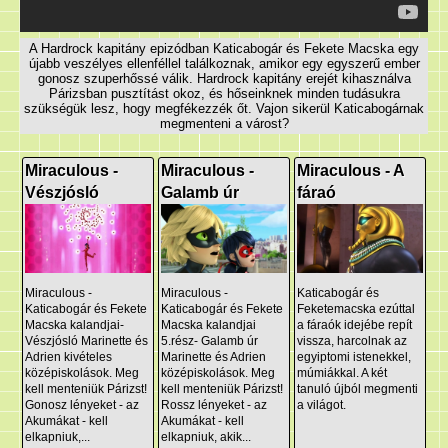
A Hardrock kapitány epizódban Katicabogár és Fekete Macska egy
újabb veszélyes ellenféllel találkoznak, amikor egy egyszerű ember
gonosz szuperhőssé válik. Hardrock kapitány erejét kihasználva
Párizsban pusztítást okoz, és hőseinknek minden tudásukra
szükségük lesz, hogy megfékezzék őt. Vajon sikerül Katicabogárnak
megmenteni a várost?
Miraculous -
Miraculous -
Miraculous - A
Vészjósló
Galamb úr
fáraó
Miraculous -
Miraculous -
Katicabogár és
Katicabogár és Fekete
Katicabogár és Fekete
Feketemacska ezúttal
Macska kalandjai-
Macska kalandjai
a fáraók idejébe repít
Vészjósló Marinette és
5.rész- Galamb úr
vissza, harcolnak az
Adrien kivételes
Marinette és Adrien
egyiptomi istenekkel,
középiskolások. Meg
középiskolások. Meg
múmiákkal. A két
kell menteniük Párizst!
kell menteniük Párizst!
tanuló újból megmenti
Gonosz lényeket - az
Rossz lényeket - az
a világot.
Akumákat - kell
Akumákat - kell
elkapniuk,...
elkapniuk, akik...