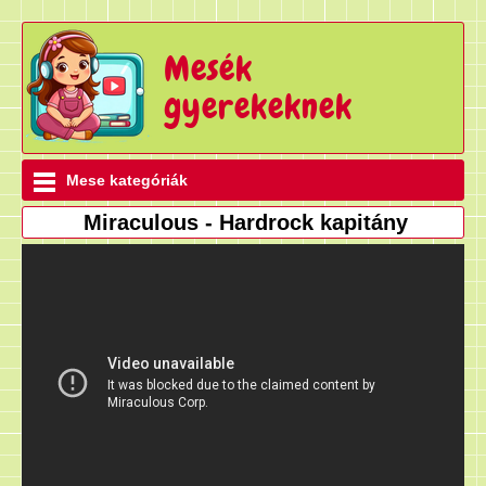
Mesék
gyerekeknek
Mese kategóriák
Miraculous - Hardrock kapitány