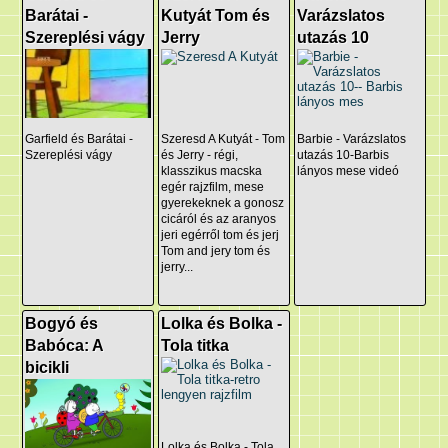
Barátai -
Kutyát Tom és
Varázslatos
Szereplési vágy
Jerry
utazás 10
Garfield és Barátai -
Szeresd A Kutyát - Tom
Barbie - Varázslatos
Szereplési vágy
és Jerry - régi,
utazás 10-Barbis
klasszikus macska
lányos mese videó
egér rajzfilm, mese
gyerekeknek a gonosz
cicáról és az aranyos
jeri egérről tom és jerj
Tom and jery tom és
jerry...
Bogyó és
Lolka és Bolka -
Babóca: A
Tola titka
bicikli
Lolka és Bolka - Tola