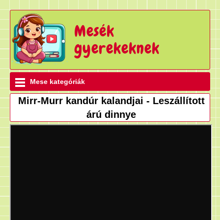
Mesék
gyerekeknek
Mese kategóriák
Mirr-Murr kandúr kalandjai - Leszállított
árú dinnye